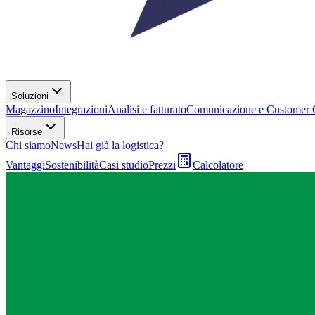
Soluzioni
Magazzino
Integrazioni
Analisi e fatturato
Comunicazione e Customer 
Risorse
Chi siamo
News
Hai già la logistica?
Vantaggi
Sostenibilità
Casi studio
Prezzi
Calcolatore